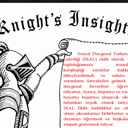
Sosyal Duygusal Farkında
Liderliği (SEAL) ekibi olarak, 
topluluğumuzu insanla
karşılaştığı sorunlar hakk
bilinçlendirmek ve onlar
sorunların üstesinden gelmek 
duygusal becerileri öğre
istiyoruz. Ayrıca, başarıya ve e
hayatta başarıya ulaşacak ol
tutumları teşvik etmek istiyo
SEAL Ekibi, farklılıklar ne ol
olsun akranlarına birbirlerine s
duymayı öğretmek ve başkala
empati göstermek istiyor.