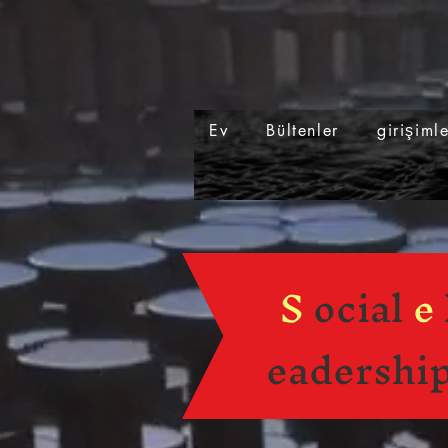
Ev
Bültenler
girişiml
S
ocial
e
eadershi