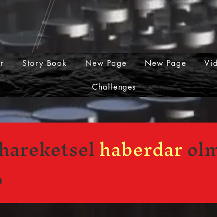
er
Story Book
New Page
New Page
Vi
Challenges
hareketsel
haberdar
ol
p