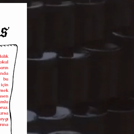
lık
okul
rın
ında
a bu
için
tmek
sasen
umlu
ruz.
ursa
aygı
rına