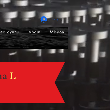
Giriş
deo oyunu
About
Misyon
ma
L