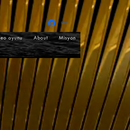
Giriş
deo oyunu
About
Misyon