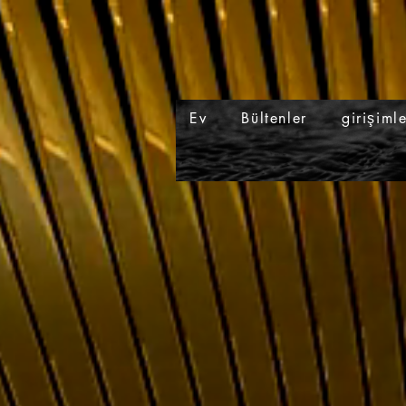
Ev
Bültenler
girişiml